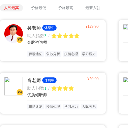
人气最高
价格最低
价格最高
最新入驻
¥129.90
吴老师
休息中
/
助人指数
3
V5
金牌咨询师
职场迷茫
争吵分析
疫情心理
学习压力
¥59.90
肖老师
休息中
/
助人指数
1
V4
优质倾听师
职场迷茫
疫情心理
学习压力
人际关系