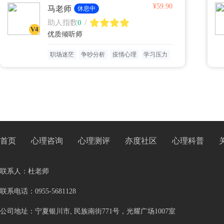
¥59.90
马老师
休息中
/
助人指数
0
V4
优质倾听师
职场迷茫
争吵分析
疫情心理
学习压力
首页
心理咨询
心理测评
亦度社区
心理科普
联系人：杜老师
联系电话：0955-5681128
公司地址：宁夏银川市, 民族南街771号，光耀广场1007室