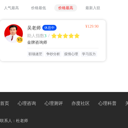
人气最高
价格最低
价格最高
最新入驻
¥129.90
吴老师
休息中
/
助人指数
3
V5
金牌咨询师
职场迷茫
争吵分析
疫情心理
学习压力
首页
心理咨询
心理测评
亦度社区
心理科普
联系人：杜老师