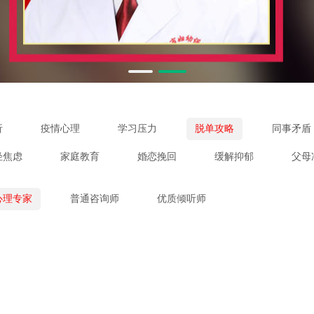
析
疫情心理
学习压力
脱单攻略
同事矛盾
轻焦虑
家庭教育
婚恋挽回
缓解抑郁
父母
心理专家
普通咨询师
优质倾听师